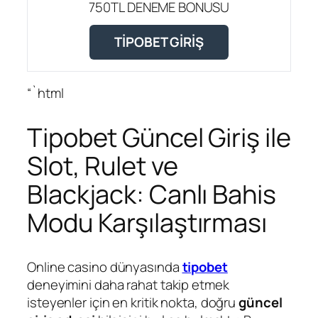
750TL DENEME BONUSU
TİPOBET GİRİŞ
“`html
Tipobet Güncel Giriş ile
Slot, Rulet ve
Blackjack: Canlı Bahis
Modu Karşılaştırması
Online casino dünyasında
tipobet
deneyimini daha rahat takip etmek
isteyenler için en kritik nokta, doğru
güncel