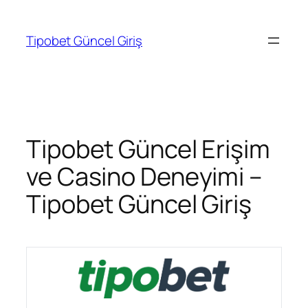
Skip
to
Tipobet Güncel Giriş
content
Tipobet Güncel Erişim
ve Casino Deneyimi –
Tipobet Güncel Giriş