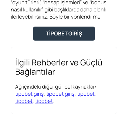
“oyun türleri”, “hesap işlemleri” ve “bonus
nasıl kullanılır” gibi başlıklarda daha planlı
ilerleyebilirsiniz. Böyle bir yönlendirme
TİPOBET GİRİŞ
İlgili Rehberler ve Güçlü
Bağlantılar
Ağ içindeki diğer güncel kaynaklar:
tipobet giriş
,
tipobet giriş
,
tipobet
,
tipobet
,
tipobet
.