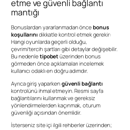
etme ve güvenli bağlantı
mantığı
Bonuslardan yararlanmadan önce
bonus
koşullarını
dikkatle kontrol etmek gerekir:
Hangi oyunlarda geçerli olduğu,
çevrim/tercih şartları gibi detaylar değişebilir.
Bu nedenle
tipobet
üzerinden bonus
görmeden önce açıklamaları incelemek
kullanıcı odaklı en doğru adımdır.
Ayrıca giriş yaparken
güvenli bağlantı
kontrolünü ihmal etmeyin. Resmi sayfa
bağlantılarını kullanmak ve gereksiz
yönlendirmelerden kaçınmak, oturum
güvenliği açısından önemlidir.
İsterseniz site içi ilgili rehberler üzerinden;